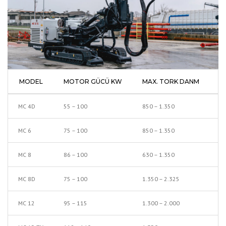
MODEL
MOTOR GÜCÜ KW
MAX. TORK DANM
Y
MC 4D
55 – 100
850 – 1.350
4,
MC 6
75 – 100
850 – 1.350
6 
MC 8
86 – 100
630 – 1.350
8 
MC 8D
75 – 100
1.350 – 2.325
9 
MC 12
95 – 115
1.300 – 2.000
11