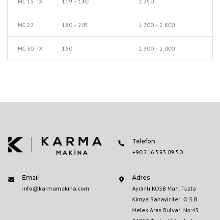
MC 15 TX
119 – 140
1.350
16
MC 22
180 – 205
1.700 – 2.800
22
MC 30 TX
160
1.300 – 2.000
32
Telefon
+90 216 593 09 50
Email
Adres
info@karmamakina.com
Aydınlı KOSB Mah. Tuzla
Kimya Sanayicileri O.S.B.
Melek Aras Bulvarı No:45