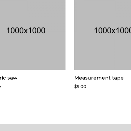
ric saw
Measurement tape
0
$
9.00