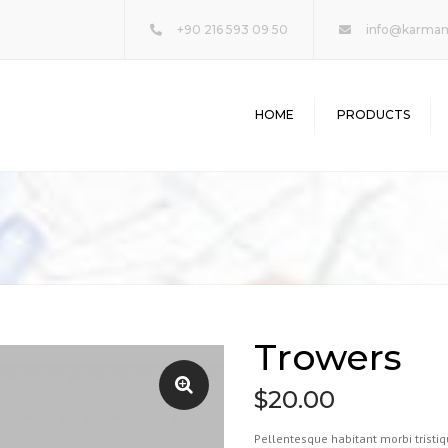
+90 216 593 09 50
info@karma
HOME
PRODUCTS
FOUNDATION
MINING
TUNNELLING &
VIADUCTS
DAMS & CONCRETE
DEMOLITION & SCRAP
Trowers
$
20.00
Pellentesque habitant morbi tristi