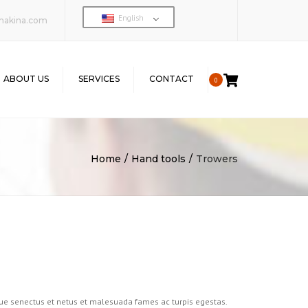
English
makina.com
ABOUT US
SERVICES
CONTACT
0
Home
Hand tools
Trowers
que senectus et netus et malesuada fames ac turpis egestas.