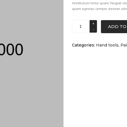
Vestibulum tortor quam, feugiat vita
quam egestas semper. Aenean ultrici
Trowers
ADD TO
quantity
Categories:
Hand tools
,
Pa